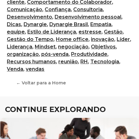
cliente
,
Comportamento do Colaborador
,
Comunicação
,
Confiança
,
Consultoria
,
Desenvolvimento
,
Desenvolvimento pessoal
,
Dicas
,
Dynargie
,
Dynargie Brasil
,
Empatia
,
equipe
,
Estilo de Liderança
,
estresse
,
Gestão
,
Gestão do Tempo
,
Home office
,
inovação
,
Líder
,
Liderança
,
Mindset
,
negociação
,
Objetivos
,
organização
,
pós-venda
,
Produtividade
,
Recursos humanos
,
reunião
,
RH
,
Tecnologia
,
Venda
,
vendas
← Voltar para a Home
CONTINUE EXPLORANDO