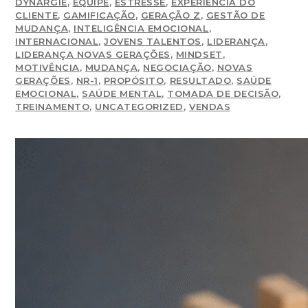
DYNARGIE
,
EQUIPE
,
ESTRESSE
,
EXPERIÊNCIA DO
CLIENTE
,
GAMIFICAÇÃO
,
GERAÇÃO Z
,
GESTÃO DE
MUDANÇA
,
INTELIGÊNCIA EMOCIONAL
,
INTERNACIONAL
,
JOVENS TALENTOS
,
LIDERANÇA
,
LIDERANÇA NOVAS GERAÇÕES
,
MINDSET
,
MOTIVÊNCIA
,
MUDANÇA
,
NEGOCIAÇÃO
,
NOVAS
GERAÇÕES
,
NR-1
,
PROPÓSITO
,
RESULTADO
,
SAÚDE
EMOCIONAL
,
SAÚDE MENTAL
,
TOMADA DE DECISÃO
,
TREINAMENTO
,
UNCATEGORIZED
,
VENDAS