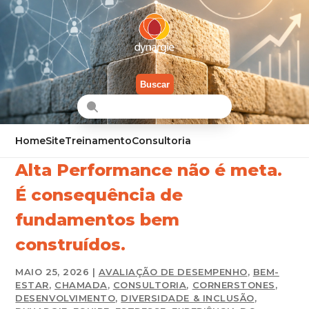
Buscar
Home
Site
Treinamento
Consultoria
Alta Performance não é meta.
É consequência de
fundamentos bem
construídos.
MAIO 25, 2026 |
AVALIAÇÃO DE DESEMPENHO
,
BEM-
ESTAR
,
CHAMADA
,
CONSULTORIA
,
CORNERSTONES
,
DESENVOLVIMENTO
,
DIVERSIDADE & INCLUSÃO
,